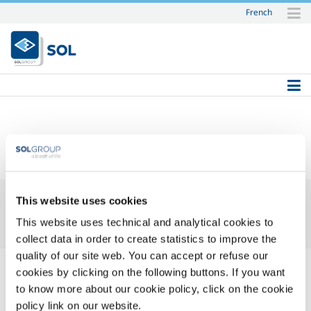
French
Skip
to
content.
|
Skip
to
navigation
Home
SOL
This website uses cookies
This website uses technical and analytical cookies to
collect data in order to create statistics to improve the
WACHTWOORD VERGETEN
quality of our site web. You can accept or refuse our
cookies by clicking on the following buttons. If you want
Om veiligheidsredenen kan het wachtwoord niet per e-mail
to know more about our cookie policy, click on the cookie
naar u worden verzonden. U kunt uw wachtwoord wijzigen
policy link on our website.