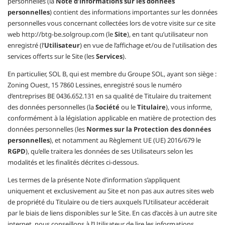
personnelles (la
Note d’informations sur les données
personnelles
) contient des informations importantes sur les données
personnelles vous concernant collectées lors de votre visite sur ce site
web http://btg-be.solgroup.com (le
Site
), en tant qu’utilisateur non
enregistré (l’
Utilisateur
) en vue de l’affichage et/ou de l'utilisation des
services offerts sur le Site (les
Services
).
En particulier, SOL B, qui est membre du Groupe SOL, ayant son siège :
Zoning Ouest, 15 7860 Lessines, enregistré sous le numéro
d’entreprises BE 0436.652.131 en sa qualité de Titulaire du traitement
des données personnelles (la
Société
ou le
Titulaire
), vous informe,
conformément à la législation applicable en matière de protection des
données personnelles (les
Normes sur la Protection des données
personnelles
), et notamment au Règlement UE (UE) 2016/679 le
RGPD
), qu’elle traitera les données de ses Utilisateurs selon les
modalités et les finalités décrites ci-dessous.
Les termes de la présente Note d’information s’appliquent
uniquement et exclusivement au Site et non pas aux autres sites web
de propriété du Titulaire ou de tiers auxquels l’Utilisateur accéderait
par le biais de liens disponibles sur le Site. En cas d’accès à un autre site
internet, nous conseillons à l’Utilisateur de lire les informations