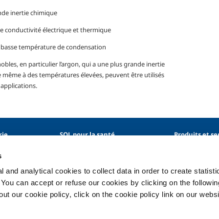
de inertie chimique
le conductivité électrique et thermique
 basse température de condensation
obles, en particulier l’argon, qui a une plus grande inertie
 même à des températures élevées, peuvent être utilisés
applications.
rie
SOL pour la santé
Produits et se
entaire
Introduction
Produits et ser
s
l'industrie
étaux
Services
Produits et serv
 and analytical cookies to collect data in order to create statist
étaux
Systèmes de distribution des gaz
médical
médicaux
. You can accept or refuse our cookies by clicking on the following
Gaz
t our cookie policy, click on the cookie policy link on our websi
nnement