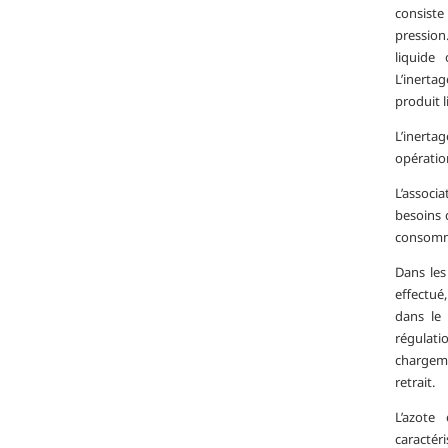
consiste
pression
liquide
L’inertag
produit l
L’inertag
opération
L’associ
besoins 
consomma
Dans les 
effectué
dans le 
régulat
chargeme
retrait.
L’azote
caractéri