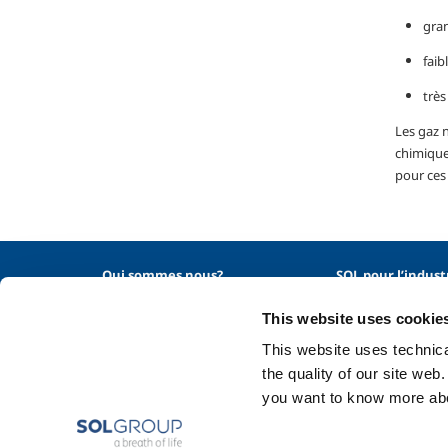
gran
faib
très
Les gaz n
chimique
pour ces 
Qui sommes nous?
SOL pour l’indust
Profil de la société
Industrie agroalim
This website uses cookie
Éthique et valeurs
Production des m
This website uses technical
Durabilité
Fabrication des m
the quality of our site web
Sécurité, environnement et
Chimie & Pharma
qualité
you want to know more abou
Pétrole & Gaz
Energie & enviro