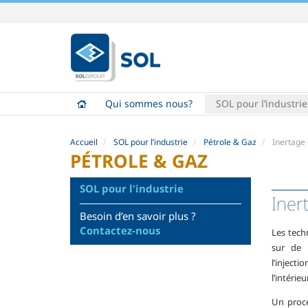
Aller
au
contenu.
|
Aller
à
Qui sommes nous?
SOL pour l’industrie
la
navigation
Accueil
SOL pour l’industrie
Pétrole & Gaz
Inertage 
PÉTROLE & GAZ
SOL pour l'industrie
Iner
Besoin d’en savoir plus ?
Contactez-nous
Les tech
sur de 
l’inject
l’intérie
Un procé