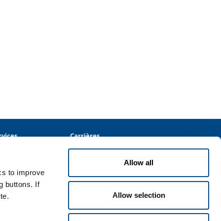
rvices
Carrières
vices pour
NOS VALEURS
NOS OPPORTUNITÉS
Allow all
ices pour le
ics to improve
NOUS REJOINDRE
 buttons. If
Allow selection
te.