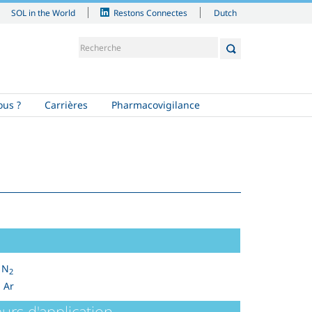
Dutch
SOL in the World
Restons Connectes
us ?
Carrières
Pharmacovigilance
 N
2
 Ar
urs d'application