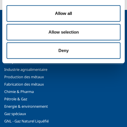
Allow all
Qui sommes nous?
Profil de la société
Allow selection
Éthique et valeurs
Durabilité
Sécurité, environnement et qualité
Deny
SOL pour l’industrie
Industrie agroalimentaire
Production des métaux
Fabrication des métaux
Chimie & Pharma
Pétrole & Gaz
Energie & environnement
Gaz spéciaux
GNL - Gaz Naturel Liquéfié