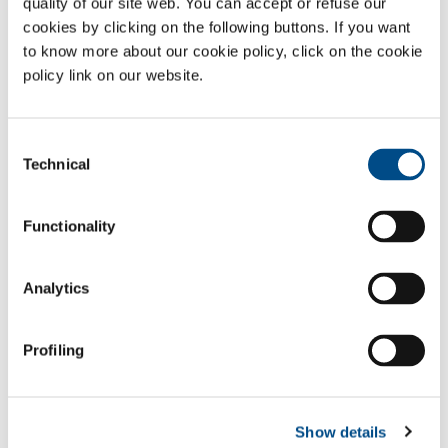
quality of our site web. You can accept or refuse our
installations ; ces surfaces restent donc sensiblement inchangées
même après des centaines d’applications.
cookies by clicking on the following buttons. If you want
to know more about our cookie policy, click on the cookie
Gaz
policy link on our website.
Dioxyde de carbone
- CO
2
Secteurs d'application
Consent
Technical
Selection
Composants des installations et équipement
Raffinage du pétrole
Functionality
Extraction
Matières premières et stockage du produit fini
Transport et pipelines
Analytics
Offshore
Profiling
SOL pour l'industrie
Besoin d’en savoir plus ?
Show details
Contactez-nous