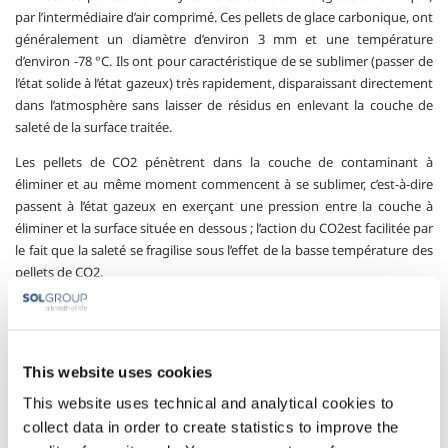
par l’intermédiaire d’air comprimé. Ces pellets de glace carbonique, ont
généralement un diamètre d’environ 3 mm et une température
d’environ -78 °C. Ils ont pour caractéristique de se sublimer (passer de
l’état solide à l’état gazeux) très rapidement, disparaissant directement
dans l’atmosphère sans laisser de résidus en enlevant la couche de
saleté de la surface traitée.
Les pellets de CO
2
pénètrent dans la couche de contaminant à
éliminer et au même moment commencent à se sublimer, c’est-à-dire
passent à l’état gazeux en exerçant une pression entre la couche à
éliminer et la surface située en dessous ; l’action du CO
2
est facilitée par
le fait que la saleté se fragilise sous l’effet de la basse température des
pellets de CO
2
.
Le principe consiste à éliminer la couche de saleté par détachement,
contrairement au sablage traditionnel où la saleté est enlevée par une
série d’abrasions qui risquent d’endommager les surfaces traitées.
This website uses cookies
De plus, par rapport à l’utilisation de solvants et de produits
This website uses technical and analytical cookies to
chimiques, la technologie DryBlast ne laisse pas de résidus de produits
collect data in order to create statistics to improve the
potentiellement dangereux sur la surface des équipements et des