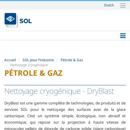
Dutch
Aller
au
contenu.
|
Aller
à
la
navigation
Accueil
SOL pour l’industrie
Pétrole & Gaz
Nettoyage cryogénique
PÉTROLE & GAZ
Nettoyage cryogénique
- DryBlast
DryBlast est une gamme complète de technologies, de produits et de
services SOL pour le nettoyage des surfaces avec de la glace
carbonique. C’est un système simple, écologique, non abrasif et
économique, qui repose sur la projection à haute vitesse de
minuscules pellets de dioxyde de carbone solide (glace carbonique)