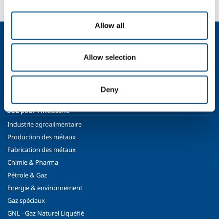
Allow all
Qui sommes nous?
Profil de la société
Allow selection
Éthique et valeurs
Durabilité
Deny
Sécurité, environnement et qualité
SOL pour l’industrie
Industrie agroalimentaire
Production des métaux
Fabrication des métaux
Chimie & Pharma
Pétrole & Gaz
Energie & environnement
Gaz spéciaux
GNL - Gaz Naturel Liquéfié