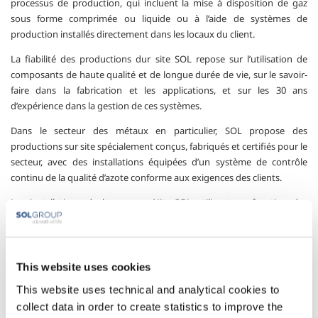
processus de production, qui incluent la mise à disposition de gaz
sous forme comprimée ou liquide ou à l’aide de systèmes de
production installés directement dans les locaux du client.
La fiabilité des productions dur site SOL repose sur l’utilisation de
composants de haute qualité et de longue durée de vie, sur le savoir-
faire dans la fabrication et les applications, et sur les 30 ans
d’expérience dans la gestion de ces systèmes.
Dans le secteur des métaux en particulier, SOL propose des
productions sur site spécialement conçus, fabriqués et certifiés pour le
secteur, avec des installations équipées d’un système de contrôle
continu de la qualité d’azote conforme aux exigences des clients.
Les installations de la gamme NitroSOL utilisent en fonction des
besoins des clients, soit des technologies d’adsorption par inversion
de pression (PSA), soit des technologies avec des membranes
polymères, soit des technologies de distillations fractionnées avec des
colonnes cryogéniques, toutes fournies sur des SKID de façon à
This website uses cookies
minimiser les opérations de mise en place ; elles disposent de
This website uses technical and analytical cookies to
capacités de production adaptables aux différents besoins des clients,
collect data in order to create statistics to improve the
avec une pureté de production qui peut atteindre une teneur en azote