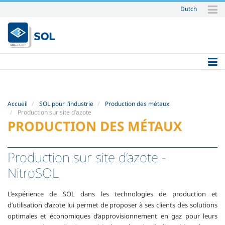
Dutch
Aller
au
contenu.
|
Aller
à
la
navigation
Accueil
SOL pour l’industrie
Production des métaux
Production sur site d’azote
PRODUCTION DES MÉTAUX
Production sur site d’azote
-
NitroSOL
L’expérience de SOL dans les technologies de production et
d’utilisation d’azote lui permet de proposer à ses clients des solutions
optimales et économiques d’approvisionnement en gaz pour leurs