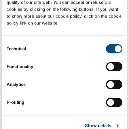
quality of our site web. You can accept or refuse our
de 99,999 % et une gamme de capacités de quelques dizaines de litres
cookies by clicking on the following buttons. If you want
par minute à plus de 1 000 m³/h.
to know more about our cookie policy, click on the cookie
Gaz
policy link on our website.
Azote
- N
2
Secteurs d'application
Consent
Technical
Selection
Sidérurgie (à partir de ferraille – four à arc)
Production de récipients en verre et de fibre de verre
Functionality
Production d’aluminium secondaire (recyclage)
Production de verre plat
Analytics
Sidérurgie (à partir de fonte brute – hauts fourneaux)
Production de fonte
Profiling
SOL pour l'industrie
Besoin d’en savoir plus ?
Show details
Contactez-nous