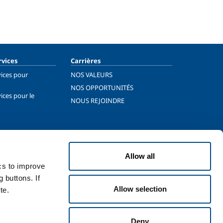
rvices
Carrières
vices pour
NOS VALEURS
NOS OPPORTUNITÉS
ices pour le
NOUS REJOINDRE
Allow all
ics to improve
 buttons. If
Allow selection
te.
légales
Plan du site
Cybersecurity report
Accessibilité
Deny