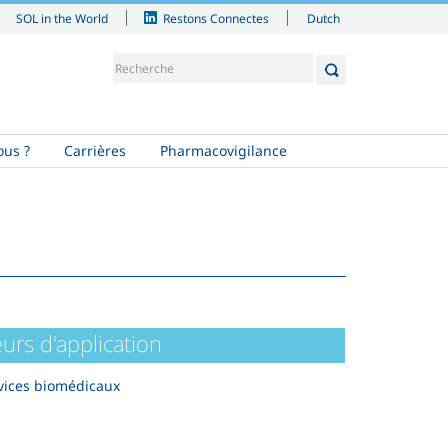
Dutch
SOL in the World
Restons Connectes
us ?
Carrières
Pharmacovigilance
urs d'application
vices biomédicaux