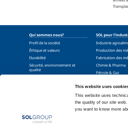
années av
Transpla
Qui sommes nous?
SOL pour l’indust
Profil de la société
Industrie agroalim
Éthique et valeurs
Production des m
Durabilité
Fabrication des m
Sécurité, environnement et
Chimie & Pharma
qualité
Pétrole & Gaz
Energie & enviro
This website uses cookie
Gaz spéciaux
GNL - Gaz Naturel 
This website uses technical
the quality of our site web
you want to know more abou