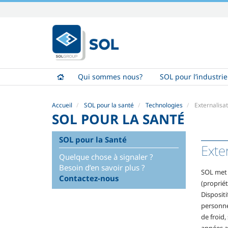
Aller
au
contenu.
|
Aller
à
Qui sommes nous?
SOL pour l’industrie
la
navigation
Accueil
SOL pour la santé
Technologies
Externalisa
SOL POUR LA SANTÉ
SOL pour la Santé
Exte
Quelque chose à signaler ?
Besoin d’en savoir plus ?
SOL met à
Contactez-nous
(propriét
Dispositi
personnel
de froid