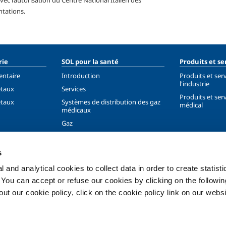
ec l’autorisation du Centre National Italien des
ntations.
rie
SOL pour la santé
Produits et se
entaire
Introduction
Produits et ser
l'industrie
étaux
Services
Produits et serv
étaux
Systèmes de distribution des gaz
médical
médicaux
Gaz
nnement
s
Liquéfié
 and analytical cookies to collect data in order to create statist
. You can accept or refuse our cookies by clicking on the following
t our cookie policy, click on the cookie policy link on our websi
Vie privée
Cookies
Conditions générales
Mentions 