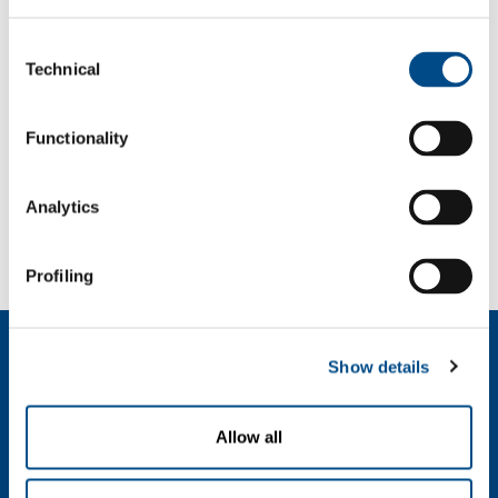
OIL & GAS
ENERGY &
ENVIRONMENT
Consent
Technical
Selection
Functionality
SPECIALE
GASSEN
Analytics
Profiling
Over ons
Show details
Bedrijfsprofiel
Ethiek en waarden
Duurzaamheid
Allow all
Veiligheid, milieu en kwaliteit