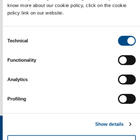
know more about our cookie policy, click on the cookie
RVS-bewerking
Scheepsvaart
policy link on our website.
Grote bouwprojecten
Gereedschapsbewerkin
Bewerking van
Aluminium
Consent
Koolstofstaal
bewerking
Technical
Selection
Houtwerk
Printplaatproductie
Functionality
Luchtvaart productie
Automotive
Analytics
SOL for Industry
Wilt u meer weten?
Profiling
Neem contact met ons op
Show details
Over ons
Bedrijfsprofiel