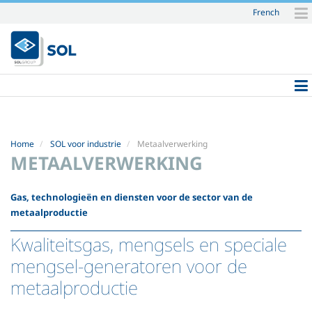
French
Skip
to
content.
|
Skip
to
navigation
Home
SOL voor industrie
Metaalverwerking
METAALVERWERKING
Gas, technologieën en diensten voor de sector van de
metaalproductie
Kwaliteitsgas, mengsels en speciale
mengsel-generatoren voor de
metaalproductie