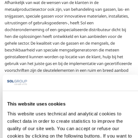
Afhankelijk van wat de wensen van de klanten in de
metaalproductiesector ook zijn, van behandeling van gassen, las- en
snijgassen, speciale gassen voor innovatieve materialen, installaties,
uitrustingen of gebruiksgoederen-, heeft Sol een
dochteronderneming of een gespecialiseerde distributeur dicht bij
hen die oplossingen heeft ontwikkeld en kan aanbieden voor de
gehele sector. De kwaliteit van de gassen en de mengsels, de
beschikbaarheid van speciale mengselgeneratoren die meteen
geïnstalleerd kunnen worden op locatie van de klant, hulp bij het
gebruik van het juiste gas en
bij de implementatie van gecertificeerde
voorschriften
zijn de sleutelelementen in een ruim en breed aanbod
die Sol biedt. Helpen in het verwezenlijken van hun doelstellingen
naar procesinnovatie, kwalitatieve productie en kostenbeheer vormen
de basis voor de verdere ontwikkeling van de sector
This website uses cookies
Sectors of Application
This website uses technical and analytical cookies to
collect data in order to create statistics to improve the
Thermische
Non-ferro
quality of our site web. You can accept or refuse our
behandeling in
metaalbewerking
cookies by clicking on the following buttons. If you want to
subcontracting