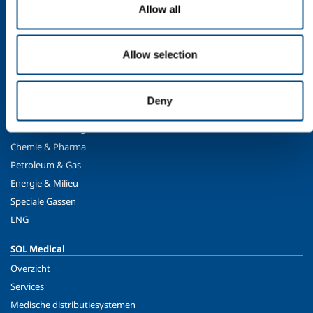
Ethiek en waarden
Allow all
Duurzaamheid
Veiligheid, milieu en kwaliteit
Allow selection
SOL voor industrie
Eten & Drinken
Deny
Metaalproductie
Metaalverwerking
Chemie & Pharma
Petroleum & Gas
Energie & Milieu
Speciale Gassen
LNG
SOL Medical
Overzicht
Services
Medische distributiesystemen