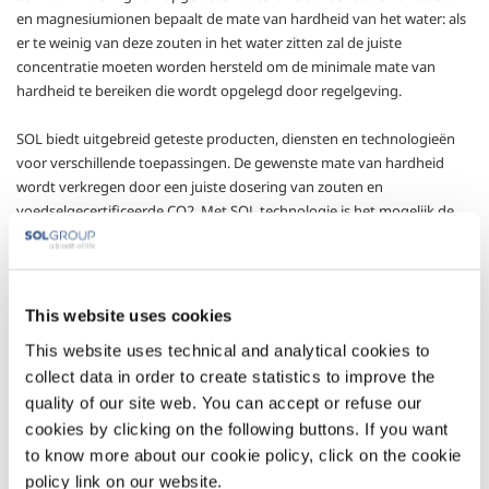
en magnesiumionen bepaalt de mate van hardheid van het water: als
er te weinig van deze zouten in het water zitten zal de juiste
concentratie moeten worden hersteld om de minimale mate van
hardheid te bereiken die wordt opgelegd door regelgeving.
SOL biedt uitgebreid geteste producten, diensten en technologieën
voor verschillende toepassingen. De gewenste mate van hardheid
wordt verkregen door een juiste dosering van zouten en
voedselgecertificeerde CO2. Met SOL technologie is het mogelijk de
doseringen van de hoeveelheid CO2 in het water zorgvuldig te
controleren op basis van verschillende parameters middels het
gebruik van cascade controllers. Interventie op de installatie om de
CO2 injectie in voeren is een eenvoudige en non-invasive stop.
This website uses cookies
This website uses technical and analytical cookies to
collect data in order to create statistics to improve the
Gassen
quality of our site web. You can accept or refuse our
cookies by clicking on the following buttons. If you want
Zuurstof
- O
2
to know more about our cookie policy, click on the cookie
Sectors of Application
policy link on our website.