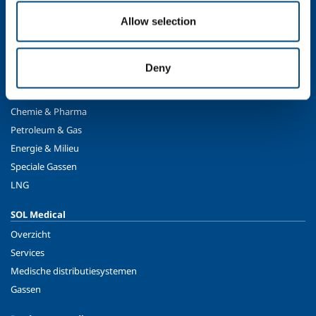
Veiligheid, milieu en kwaliteit
Allow selection
SOL voor industrie
Eten & Drinken
Deny
Metaalproductie
Metaalverwerking
Chemie & Pharma
Petroleum & Gas
Energie & Milieu
Speciale Gassen
LNG
SOL Medical
Overzicht
Services
Medische distributiesystemen
Gassen