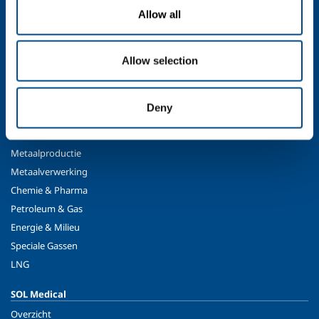
Over ons
Allow all
Bedrijfsprofiel
Ethiek en waarden
Allow selection
Duurzaamheid
Veiligheid, milieu en kwaliteit
Deny
SOL voor industrie
Eten & Drinken
Metaalproductie
Metaalverwerking
Chemie & Pharma
Petroleum & Gas
Energie & Milieu
Speciale Gassen
LNG
SOL Medical
Overzicht