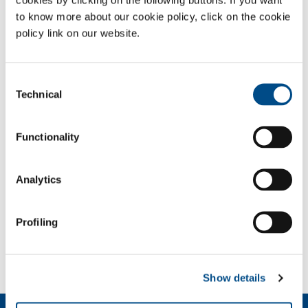
Services
to know more about our cookie policy, click on the cookie
policy link on our website.
Cryogene reiniging
- DryBlast
Installatie en controle systemen
- SolMet
Consent
Technical
Gas
Selection
Stikstof
- N
2
Functionality
Argon
- Ar
Waterstof
- H
2
Analytics
Zuurstof
- O
2
SOL for Industry
Profiling
Wilt u meer weten?
Neem contact met ons op
Show details