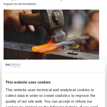
impact te verminderen.
Applications and Technologies
This website uses cookies
This website uses technical and analytical cookies to
Ontgassen en poreuze pluggen
collect data in order to create statistics to improve the
Voorverwarming en temperatuurcontrole
quality of our site web. You can accept or refuse our
Inertisatie
cookies by clicking on the following buttons. If you want