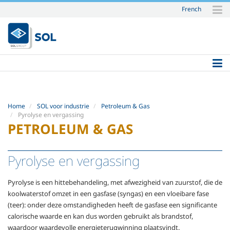
French
Skip
to
content.
|
Skip
to
navigation
Home
SOL voor industrie
Petroleum & Gas
Pyrolyse en vergassing
PETROLEUM & GAS
Pyrolyse en vergassing
Pyrolyse is een hittebehandeling, met afwezigheid van zuurstof, die de
koolwaterstof omzet in een gasfase (syngas) en een vloeibare fase
(teer): onder deze omstandigheden heeft de gasfase een significante
calorische waarde en kan dus worden gebruikt als brandstof,
waardoor waardevolle energieterugwinning plaatsvindt.