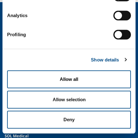
Over ons
Analytics
Bedrijfsprofiel
Ethiek en waarden
Profiling
Duurzaamheid
Veiligheid, milieu en kwaliteit
SOL voor industrie
Show details
Eten & Drinken
Metaalproductie
Allow all
Metaalverwerking
Chemie & Pharma
Petroleum & Gas
Allow selection
Energie & Milieu
Speciale Gassen
Deny
LNG
SOL Medical