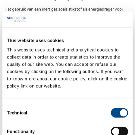
Het gebruik van een inert gas zoals stikstof als energiedrager voor
pyrolyse en zuivere zuurstof als brandstof voor de vergassing, met
SOL technologie, maakt een accurate en efficiënte werking van de
installatie mogelijk.
Gassen
This website uses cookies
This website uses technical and analytical cookies to
Zuurstof
- O
2
collect data in order to create statistics to improve the
Stikstof
- N
2
quality of our site web. You can accept or refuse our
Sectors of Application
cookies by clicking on the following buttons. If you want
to know more about our cookie policy, click on the cookie
Olieraffinering
policy link on our website.
SOL for Industry
Consent
Technical
Selection
Wilt u meer weten?
Neem contact met ons op
Functionality