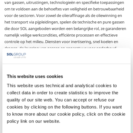
van gassen, uitrustingen, technologieën en specifieke toepassingen
om te voldoen aan de behoeftes van veiligheid en betrouwbaarheid
voor de sectoren. Voor zowel de olieraffinage als de oliewinning en
het transport via pijpleidingen, spelen de technische en pure gassen
die door SOL aangeboden worden een belangrijke rol, ze garanderen
namelijk veilige werkcondities, efficiënte processen en effectieve
controle op het milieu. Diensten voor inertisering, snel koelen en
drogen, de levering van gassen en apparatuur voor onderhoud,
expertise in het ontwerpen van productieprocessen voor gas en de
beschikbaarheid van on-site gasgeneratoren zijn enkele belangrijke
onderdelen van SOL’S marktaanbod.
This website uses cookies
Sectors of Application
This website uses technical and analytical cookies to
collect data in order to create statistics to improve the
Offshore
Energieproductie
quality of our site web. You can accept or refuse our
cookies by clicking on the following buttons. If you want
Olieraffinering
Extractie
to know more about our cookie policy, click on the cookie
Transport en
Ruwe grondstoffen
policy link on our website.
pijpleidingen
en afgewerkte