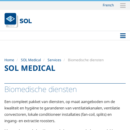
French
Skip
to
content.
|
Skip
to
navigation
Home
SOL Medical
Services
Biomedische diensten
SOL MEDICAL
Biomedische diensten
Een compleet pakket van diensten, op maat aangeboden om de
kwaliteit en hygiëne te garanderen van ventilatiekanalen, ventilatie
convectoren, lokale conditioneer installaties (fan-coil, splits) en
ingang- en extractie roosters.