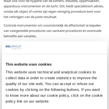
Maar ook voor de hygiëne van de kamers, meubels, oppervlakken,
apparatuur, instrumenten en de lucht.
SOL biedt specialistisch advies,
omdat elk object of ruimte zijn eigen reiniging procedure kent voor
het verkrijgen van de juiste resultaat.
Controle instrumenten om onomstotelijk de effectiviteit te bepalen
van vastgestelde procedures van sanitaire procedures en eventuele
behoefte aan variaties.
Een enkele dienst, maar met talloze oplossingen om elk object of
ruimte van de juiste mate van hygiëne te voorzien die het nodig heeft
om adequaat haar taken uit te voeren en om bescherming van
patiënt en zorgmedewerker te kunnen garanderen.
This website uses cookies
This website uses technical and analytical cookies to
collect data in order to create statistics to improve the
quality of our site web. You can accept or refuse our
cookies by clicking on the following buttons. If you want
to know more about our cookie policy, click on the cookie
Services
policy link on our website.