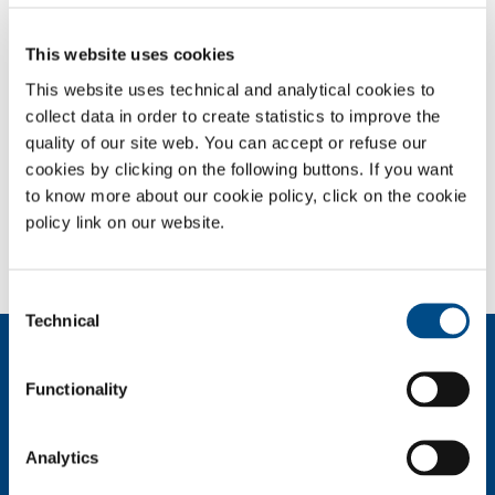
verschillende temperatuur bereiken en transport eisen.
This website uses cookies
Sectors of Application
This website uses technical and analytical cookies to
collect data in order to create statistics to improve the
Biomedische diensten
quality of our site web. You can accept or refuse our
cookies by clicking on the following buttons. If you want
to know more about our cookie policy, click on the cookie
SOL for Healthcare
policy link on our website.
Wilt u iets melden? Wilt u meer weten?
Neem contact met ons op
Consent
Technical
Selection
Over ons
Bedrijfsprofiel
Functionality
Ethiek en waarden
Duurzaamheid
Analytics
Veiligheid, milieu en kwaliteit