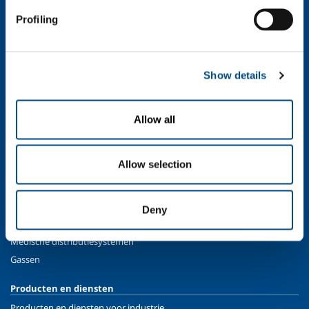
SOL voor industrie
Profiling
Eten & Drinken
Metaalproductie
Metaalverwerking
Show details
Chemie & Pharma
Petroleum & Gas
Allow all
Energie & Milieu
Speciale Gassen
LNG
Allow selection
SOL Medical
Overzicht
Deny
Services
Medische distributiesystemen
Gassen
Producten en diensten
Producten en diensten voor industrie