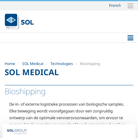
French
Skip
to
content.
|
Skip
to
navigation
Home
SOL Medical
Technologies
Bioshipping
SOL MEDICAL
Bioshipping
De in- of externe logistieke processen van biologische samples.
Elke beweging wordt voorafgegaan door een zorgvuldig
ontwerp van de optimale vervoersvoorwaarden, om ervoor te
zorgen dat de samples onveranderd hun bestemming bereiken.
Talrijke technische oplossingen zijn beschikbaar voor