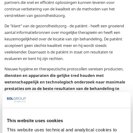
partners die snel en efficiënt oplossingen kunnen leveren voor
continue verbetering van de kwaliteit en de methoden van het
verstrekken van gezondheidszorg.
De "klant" van de gezondheidszorg - de patiënt - heeft een groeiend
aantal informatiebronnen over mogelijke therapieën en heeft een
keuzemogelijkheid over de locatie van zijn behandeling
.
De patiënt
accepteert geen slechte kwaliteit meer en hij wordt steeds
veeleisender. Daarnaast is de patiënt in staat om resultaten te
evalueren en kent hij zijn rechten.
Nieuwe hygiëne en therapeutische protocollen vereisen producten,
diensten en apparaten die gelijke tred houden met
wetenschappelijk en technologisch onderzoek naar maximale
prestaties om zo de beste resultaten van de behandeling te
waarborgen.
Het gezondheidssysteem moet zich dus concentreren op haar core
business, het leveren van een zeer ingewikkeld product - gezondheid -
aan een specifieke klant - de patiënt – en ze moet haar "non-core”
This website uses cookies
activiteiten toevertrouwen aan gespecialiseerde partners die in staat
This website uses technical and analytical cookies to
zijn om extreem hoge kwaliteit te bieden dankzij hun specifieke