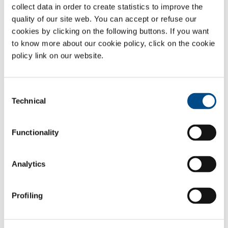
collect data in order to create statistics to improve the
deskundigheid en die altijd aandacht te besteden aan het
quality of our site web. You can accept or refuse our
optimaliseren van de kosten.
cookies by clicking on the following buttons. If you want
Dit alles is realiteit bij de SOL Group, die dankzij haar jarenlange
to know more about our cookie policy, click on the cookie
ervaring in de gezondheidssector en voortdurend contact met alle
policy link on our website.
professionele organen in de in de publieke en private
gezondheidssector, zijn professionalisme kan aanbieden in de
volgende sectoren:
Consent
Technical
Selection
Sectors of Application
Functionality
Management
Farmaceutisch
services
Analytics
Technische diensten
Biomedische
diensten
Medische apparaten
Profiling