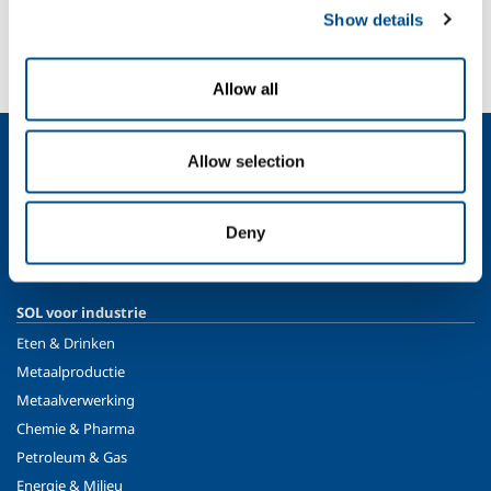
SOL for Healthcare
Show details
Wilt u iets melden? Wilt u meer weten?
Neem contact met ons op
Allow all
Over ons
Allow selection
Bedrijfsprofiel
Ethiek en waarden
Deny
Duurzaamheid
Veiligheid, milieu en kwaliteit
SOL voor industrie
Eten & Drinken
Metaalproductie
Metaalverwerking
Chemie & Pharma
Petroleum & Gas
Energie & Milieu